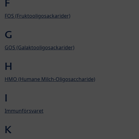
F
FOS (Fruktooligosackarider)
G
GOS (Galaktooligosackarider)
H
HMO (Humane Milch-Oligosaccharide)
I
Immunförsvaret
K