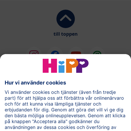
till toppen
®
COMBIOTIK
Barnmat
Hudvård
Gravid
Frågor & Svar
HiPP-appen
Användarvillkor
Personuppgiftspolicy
Cookie policy
Om HiPP
Kontakta oss
HiPP för vårdpersonal