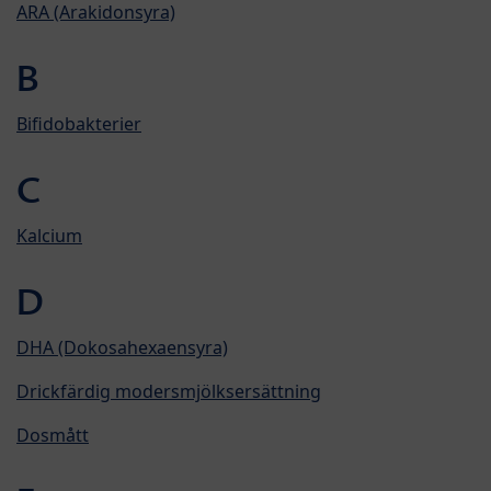
ARA (Arakidonsyra)
B
Bifidobakterier
C
Kalcium
D
DHA (Dokosahexaensyra)
Drickfärdig modersmjölksersättning
Dosmått