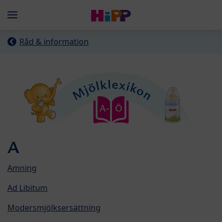
Skip to main content
Menü
Råd & information
A
Amning
Ad Libitum
Modersmjölksersättning