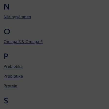
N
Näringsämnen
O
Omega-3 & Omega-6
P
Prebiotika
Probiotika
Protein
S