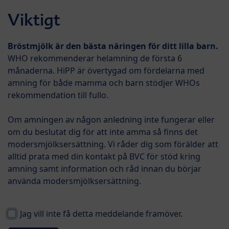
Skip to main content
Viktigt
Menü
Ersättning
Bröstmjölk är den bästa näringen för ditt lilla barn.
WHO rekommenderar helamning de första 6
månaderna. HiPP är övertygad om fördelarna med
COMBIOTIK®
amning för både mamma och barn stödjer WHOs
rekommendation till fullo.
HiPP har utvecklat en ny generation av
modersmjölksersättning och tillskottsnäring som är
Om amningen av någon anledning inte fungerar eller
baserad på den senaste vetenskapliga forskningen
om du beslutat dig för att inte amma så finns det
inom området. De är anpassade efter barns specifika
modersmjölksersättning. Vi råder dig som förälder att
näringsbehov vid respektive ålder.
alltid prata med din kontakt på BVC för stöd kring
amning samt information och råd innan du börjar
®
HiPP COMBIOTIK
har utvecklats med naturen som
använda modersmjölksersättning.
förebild.
Hoppa till produktlistan
Kategori
Jag vill inte få detta meddelande framöver.