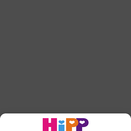
6 mån
HiPP COMBIOTIK® 2 drickfärdig
till toppen