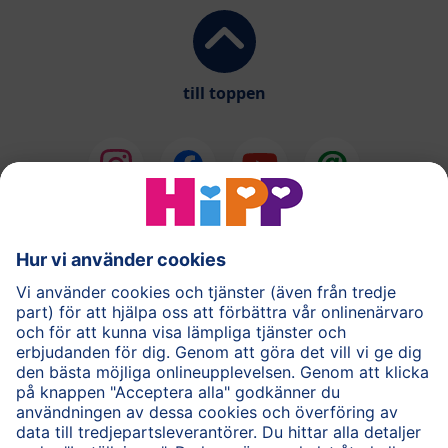
till toppen
®
COMBIOTIK
Barnmat
Hudvård
Gravid
Frågor & Svar
HiPP-appen
Användarvillkor
Personuppgiftspolicy
Cookie policy
Om HiPP
Kontakta oss
HiPP för vårdpersonal