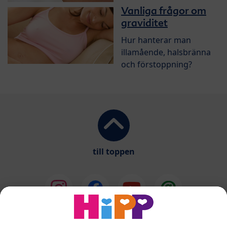
Vanliga frågor om
graviditet
Hur hanterar man
illamående, halsbränna
och förstoppning?
till toppen