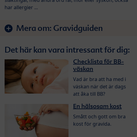
släktingar, med andra ord far, mor eller syskon, också
har allergier ...
Mera om:
Gravidguiden
Det här kan vara intressant för dig:
Checklista för BB-
väskan
Vad är bra att ha med i
väskan när det är dags
att åka till BB?
En hälsosam kost
Smått och gott om bra
kost för gravida.