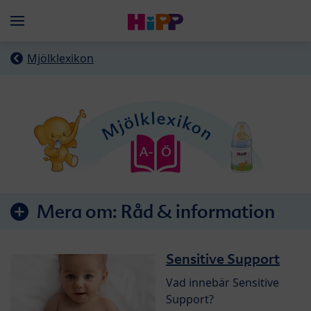
Skip to main content
Menü
Mjölklexikon
Mera om:
Råd & information
Sensitive Support
Vad innebär Sensitive
Support?