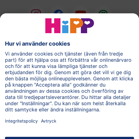
®
COMBIOTIK
Barnmat
Hudvård
Gravid
Frågor & Svar
HiPP-appen
Användarvillkor
Personuppgiftspolicy
Cookie policy
Om HiPP
Kontakta oss
HiPP för vårdpersonal
Säker krypterad dataöverföring