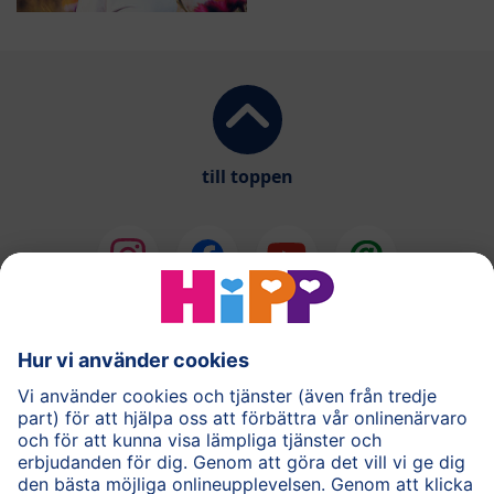
till toppen
®
COMBIOTIK
Barnmat
Hudvård
Gravid
Frågor & Svar
HiPP-appen
Användarvillkor
Personuppgiftspolicy
Cookie policy
Om HiPP
Kontakta oss