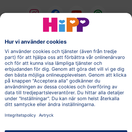
®
COMBIOTIK
Barnmat
Hudvård
Gravid
Frågor & Svar
HiPP-appen
Användarvillkor
Personuppgiftspolicy
Cookie policy
Om HiPP
Kontakta oss
HiPP för vårdpersonal
Säker krypterad dataöverföring