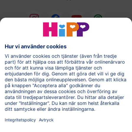
®
COMBIOTIK
Barnmat
Hudvård
Gravid
Frågor & Svar
HiPP-appen
Användarvillkor
Personuppgiftspolicy
Cookie policy
Om HiPP
Kontakta oss
HiPP för vårdpersonal
Säker krypterad dataöverföring