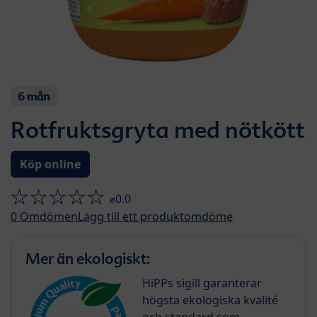
6 mån
Rotfruktsgryta med nötkött
Köp online
⌀0.0
0
Omdömen
Lägg till ett produktomdöme
Mer än ekologiskt:
HiPPs sigill garanterar
högsta ekologiska kvalité