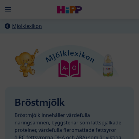
Skip to main content
Menü
Mjölklexikon
Bröstmjölk
Bröstmjölk innehåller värdefulla
näringsämnen, byggstenar som lättspjälkade
proteiner, värdefulla fleromättade fettsyror
(LPC-fettsyrorna DHA och ARA) som är viktiga