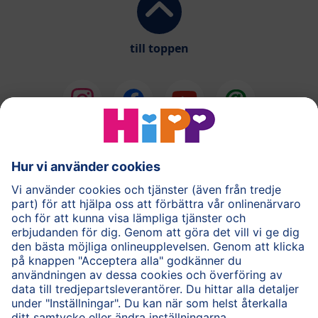
till toppen
®
COMBIOTIK
Barnmat
Hudvård
Gravid
Frågor & Svar
HiPP-appen
Användarvillkor
Personuppgiftspolicy
Cookie policy
Om HiPP
Kontakta oss
HiPP för vårdpersonal