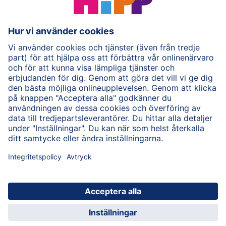
Användarvillkor
Personuppgiftspolicy
Cookie policy
Om HiPP
Kontakt
Säker krypterad dataöverföring
© 2026 HiPP
HiPP för vårdpersonal