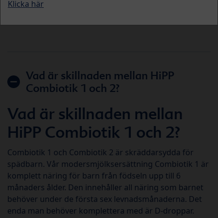
Klicka här
frågor som kan uppstå i mötet med föräldrar och
vårdnadshavare.
Vad är skillnaden mellan HiPP
Combiotik 1 och 2?
Vad är skillnaden mellan
HiPP Combiotik 1 och 2?
Combiotik 1 och Combiotik 2 är skräddarsydda för
spädbarn. Vår modersmjölksersättning Combiotik 1 är
komplett näring för barn från födseln upp till 6
månaders ålder. Den innehåller all näring som barnet
behöver under de första sex levnadsmånaderna. Det
enda man behöver komplettera med är D-droppar.