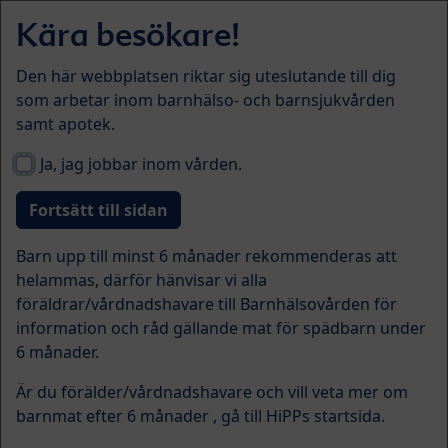
Skip to main content
Kära besökare!
Menü
Den här webbplatsen riktar sig uteslutande till dig
som arbetar inom barnhälso- och barnsjukvården
samt apotek.
Ja, jag jobbar inom vården.
Barn upp till minst 6 månader rekommenderas att
helammas, därför hänvisar vi alla
föräldrar/vårdnadshavare till Barnhälsovården för
Välkommen till Frågor &
information och råd gällande mat för spädbarn under
svar
6 månader.
Är du förälder/vårdnadshavare och vill veta mer om
Här har vi samlat svar på vanliga frågor om barnmat,
barnmat efter 6 månader , gå till HiPPs startsida.
nutrition och HiPPs produkter. Förhoppningsvis hittar
du snabbt den information du söker – och får stöd i