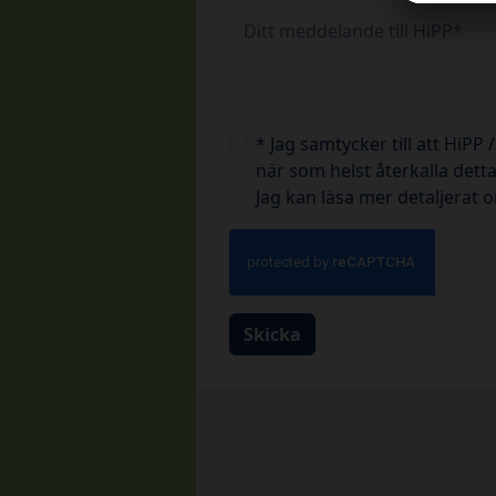
Ditt meddelande till HiPP*
* Jag samtycker till att HiP
när som helst återkalla det
Jag kan läsa mer detaljerat 
Skicka