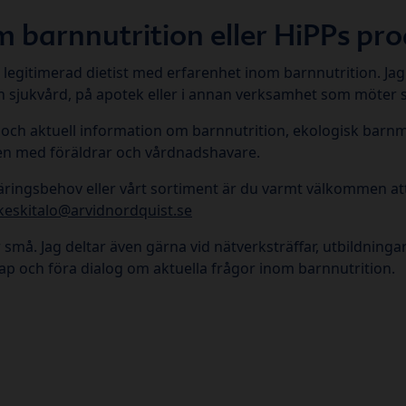
 barnnutrition eller HiPPs pr
 legitimerad dietist med erfarenhet inom barnnutrition. Jag 
h sjukvård, på apotek eller i annan verksamhet som möter 
g och aktuell information om barnnutrition, ekologisk barnm
gen med föräldrar och vårdnadshavare.
äringsbehov eller vårt sortiment är du varmt välkommen at
keskitalo@arvidnordquist.se
ör små. Jag deltar även gärna vid nätverksträffar, utbildning
ap och föra dialog om aktuella frågor inom barnnutrition.