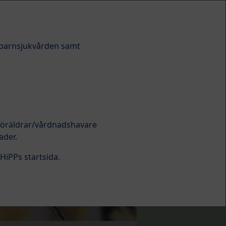
h barnsjukvården samt
aterial
Q&A
Kontakt
 föräldrar/vårdnadshavare
ader.
HiPPs startsida.