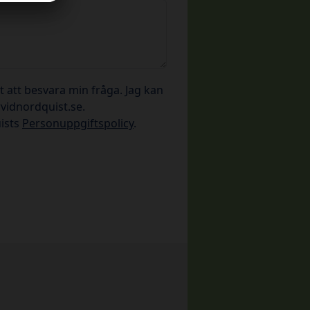
 att besvara min fråga. Jag kan
vidnordquist.se.
uists
Personuppgiftspolicy
.