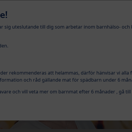
e!
r sig uteslutande till dig som arbetar inom barnhälso- oc
llskottsnäring
Barnnutrition
Aktiviteter
M
den.
ader rekommenderas att helammas, därför hänvisar vi alla
information och råd gällande mat för spädbarn under 6 mån
are och vill veta mer om barnmat efter 6 månader , gå till 