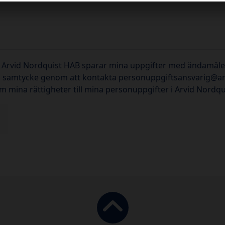
P / Arvid Nordquist HAB sparar mina uppgifter med ändamålet
ta samtycke genom att kontakta personuppgiftsansvarig@ar
om mina rättigheter till mina personuppgifter i Arvid Nordq