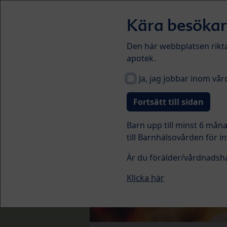
Skip to main content
Kära besökar
Den här webbplatsen rikta
apotek.
Modersmjölksersättning
Ti
Ja, jag jobbar inom vår
Barn upp till minst 6 mån
till Barnhälsovården för 
Är du förälder/vårdnadshav
Klicka här