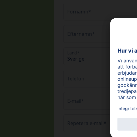
Förnamn*
Efternamn*
Land*
Telefon
E-mail*
Repetera e-mail*